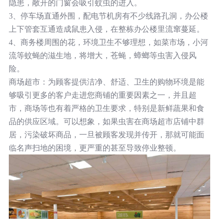
隐患，敞开的门窗会吸引蚊虫的进入。
3、停车场直通外围，配电节机房有不少线路孔洞，办公楼
上下管套互通造成鼠患入侵，在整栋办公楼里流窜蔓延。
4、商务楼周围的花，环境卫生不够理想，如菜市场，小河
流等蚊蝇的滋生地，将增大，苍蝇，蟑螂等虫害入侵风
险。
商场超市：为顾客提供洁净、舒适、卫生的购物环境是能
够吸引更多的客户走进您商铺的重要因素之一，并且超
市，商场等也有着严格的卫生要求，特别是新鲜蔬果和食
品的供应区域。可以想象，如果虫害在商场超市店铺中群
居，污染破坏商品，一旦被顾客发现并传开，那就可能面
临名声扫地的困境，更严重的甚至导致停业整顿。