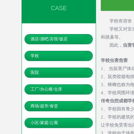
CASE
学校有宿舍
学校又对安
和跳蚤等。
酒店/酒吧/宾馆/饭店
因此，
虫害
学校
学校虫害危害
1、 虫鼠害尸
医院
2、鼠类咬噬电
3、蟑螂也称为
工厂/办公楼/仓库
4、学校周围环
传奇虫控成都学
商场/超市/食堂
1、学校因有青
2、学校的建筑
小区/家庭/公寓
让学校免受害虫
3、学校由于场