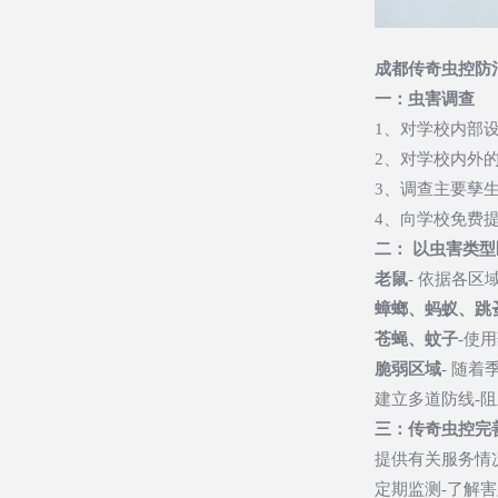
成都传奇虫控防
一：虫害调查
1、对学校内部
2、对学校内外
3、调查主要孳
4、向学校免费
二： 以虫害类
老鼠
- 依据各
蟑螂、蚂蚁、跳
苍蝇、蚊子
-使
脆弱区域
- 随
建立多道防线-
三：传奇虫控完
提供有关服务情
定期监测-了解