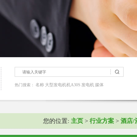
热门搜索：
名称
大型发电机机A30S
发电机
媒体
您的位置:
主页
>
行业方案
>
酒店/