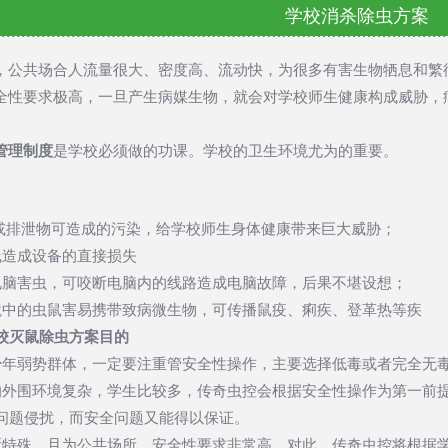
学校消杀除虫方案
，公共场合人流量很大、密度高、流动快，为很多有害生物牺息和繁
全性要求极高，一旦产生病媒生物，就会对学校师生健康构成威胁，
管理制度
是学校必须做的功课。学校的卫生环境尤为的重要。
体或排泄物可造成的污染，给学校师生身体健康带来巨大威胁；
线造成设备的直接损失
电脑害虫，可咬断电脑内的线路造成电脑故障，后果不堪设想；
境中的虫鼠害易携带致病微生物，可传播鼠疫、痢疾、登革热等疾
校灭鼠除虫方案目的
少年弱势群体，一定要注重管安全性操作，主要选择低毒或者完全无
的外围环境复杂，学生比较多，传奇虫控会根据安全性操作为第一前
问题侵扰，而安全问题又能得以保证。
所特殊，且为公共场所，安全性要求非常高，对此，传奇虫控将根据