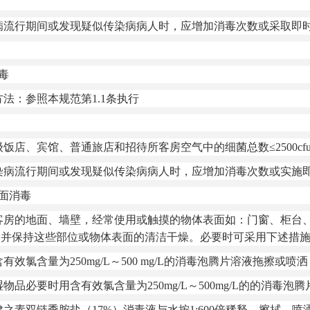
流行期间或发现疑似传染病病人时，应增加消毒次数或采取即
毒
方法：参照本规范第1.1条执行
、宾馆、普通旅店和招待所客房空气中的细菌总数≤2500cfu/
流行期间或发现疑似传染病病人时，应增加消毒次数或实施
表面消毒
的地面、墙壁，经常使用或触摸的物体表面如：门窗、柜台、
并保持这些部位或物体表面的清洁干燥。必要时可采用下述措施
含量为250mg/L～500 mg/L的消毒泡腾片溶液拖擦或喷洒，作用
要时用含有效氯含量为250mg/L～500mg/L的的消毒泡腾片
双链季胺盐（17%）消毒液与水按1:600倍稀释，擦拭、喷洒，作