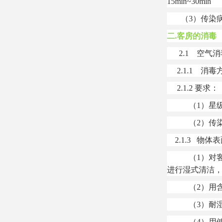
15min~30min
（3）传染病
二.客房的消毒
2.1 空气消
2.1.1 消毒
2.1.2 要求：
（1）星级饭店
（2）传染病
2.1.3 物体
（1）对客房
进行湿式清洁，
（2）用含有效氯
（3）耐湿物品必
（4）用健之素