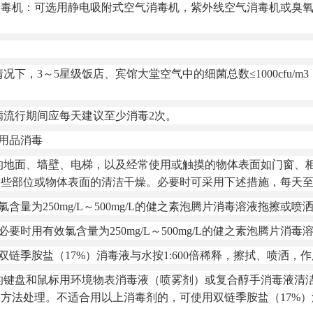
机：可选用静电吸附式空气消毒机，紫外线空气消毒机或臭氧
下，3～5星级饭店、宾馆大堂空气中的细菌总数≤1000cfu/
流行期间应每天建议至少消毒2次。
和用品消毒
地面、墙壁、电梯，以及经常使用或触摸的物体表面如门窗、柜
些部位或物体表面的清洁干燥。必要时可采用下述措施，每天至
为250mg/L～500mg/L的健之素泡腾片消毒溶液拖擦或喷洒，作用
用有效氯含量为250mg/L～500mg/L的健之素泡腾片消毒溶液
季胺盐（17%）消毒液与水按1:600倍稀释，擦拭、喷洒，作用时间
键盘和鼠标用环境物表消毒液（喷雾剂）或复合醇手消毒液清洁
方法处理。不适合用以上消毒剂的，可使用双链季胺盐（17%）消