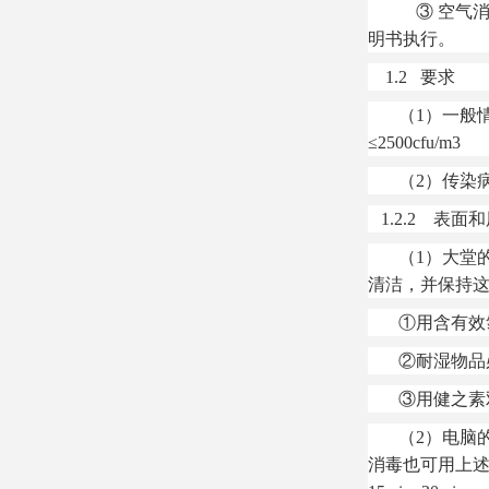
③ 空气消毒
明书执行。
1.2 要求
（1）一般情况
≤2500cfu/m3
（2）传染病
1.2.2 表面
（1）大堂的
清洁，并保持这
①用含有效氯含量
②耐湿物品必要时
③用健之素双链
（2）电脑的
消毒也可用上述