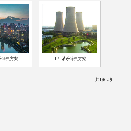
杀除虫方案
工厂消杀除虫方案
共
1
页
2
条