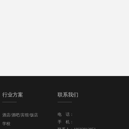
行业方案
联系我们
电 话：
酒店/酒吧/宾馆/饭店
手 机：
学校