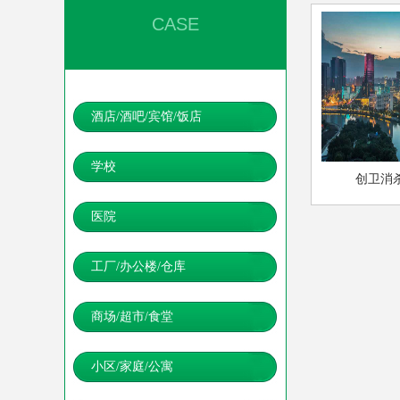
CASE
酒店/酒吧/宾馆/饭店
学校
创卫消
医院
工厂/办公楼/仓库
商场/超市/食堂
小区/家庭/公寓